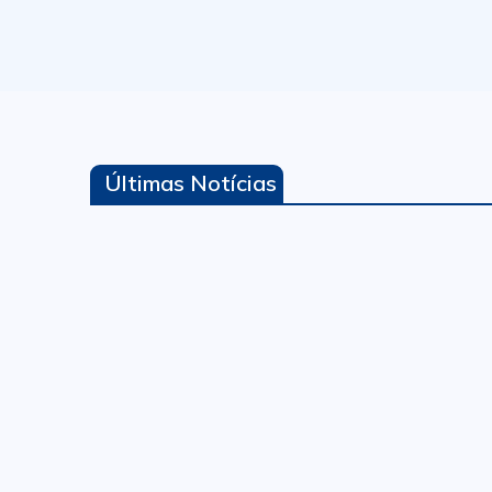
Últimas Notícias
Programa “Cartório Contemporâneo” epis
Leia mais