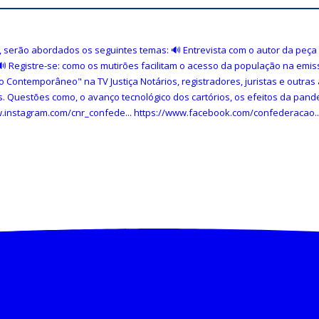
Notariais e Registrais
omo conselheiro do CNJ nesta sexta (7/8)