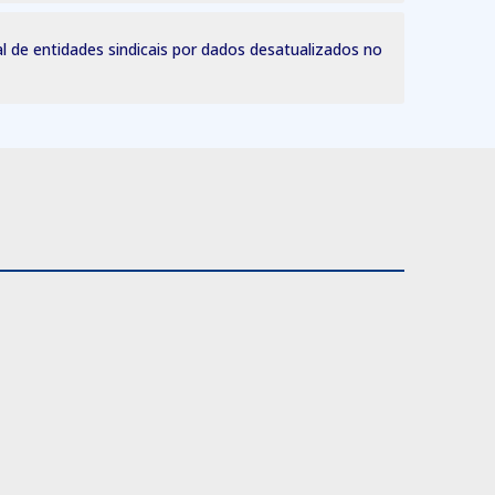
al de entidades sindicais por dados desatualizados no
CNR
CNR
SAÚDE
SOLUÇÕES