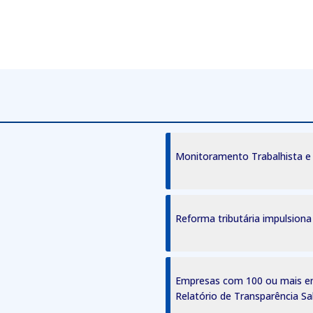
Monitoramento Trabalhista e S
Reforma tributária impulsiona
 a agenda do
lecida com novidade
isódio 253
s Notariais e
e como conselheiro do
s da aposentadoria por
re avanços e desafios
Julho 2026
esentadora
e imóveis a herdeiros
Empresas com 100 ou mais em
Relatório de Transparência Sal