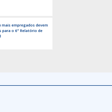
CARTEIRA DE
IDENTIDADE
u mais empregados devem
 para o 6º Relatório de
l
CLUBE DE
VANTAGENS CNR
Banco de
Banco de
Ideias
RARES
ENNOR