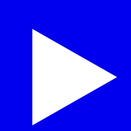
a aposentadoria por invalidez no contrato de trabalh
e avanços e desafios