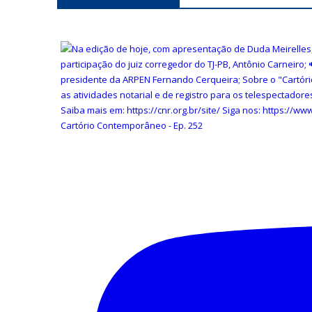
Concurso Nacional Zeno Veloso de Estudos 
Cartório Contemporâneo - Ep. 252
Leia mais
Carlos Vinícius Alves Ribeiro toma posse c
Leia mais