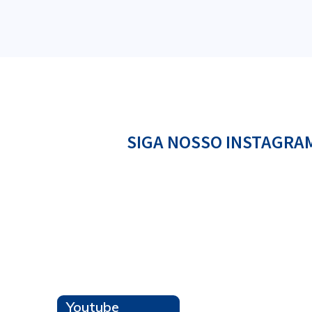
Confira o calendário das Eleições 2026 e 
SIGA NOSSO INSTAGRA
Leia mais
Parceria de sucesso com o GPTW é fortal
Leia mais
Youtube