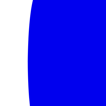
TST fará audiência pública sobre efeitos d
Leia mais
Lei Maria da Penha completa 20 anos entr