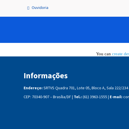
Ouvidoria
You can
create de
Informações
Endereço:
SRTVS Quadra 701, Lote 05, Bloco A, Sala 222/234
CEP: 70340-907 – Brasília/DF |
Tel.:
(61) 3963-1555 |
E-mail:
con