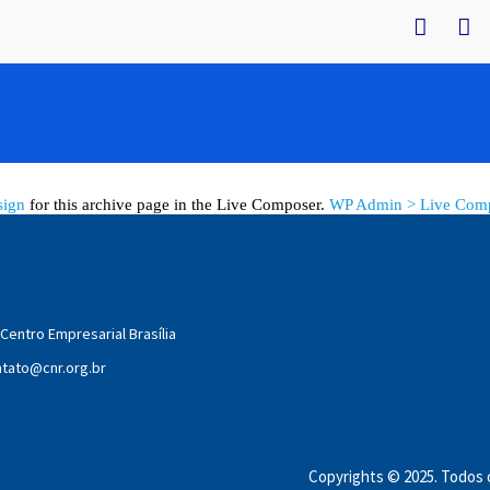
sign
for this archive page in the Live Composer.
WP Admin > Live Comp
Centro Empresarial Brasília
tato@cnr.org.br
Copyrights © 2025. Todos o