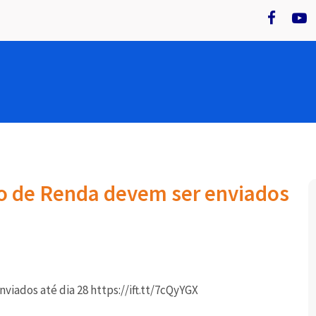
o de Renda devem ser enviados
ados até dia 28 https://ift.tt/7cQyYGX