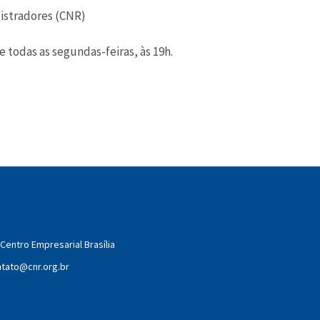
gistradores (CNR)
se todas as segundas-feiras, às 19h.
Centro Empresarial Brasília
tato@cnr.org.br