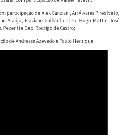
tarial com participação de Rafael Favetti;
 participação de Alex Canziani, Ari Álvares Pires Neto,
lino Araújo, Flaviano Galhardo, Dep. Hugo Motta, José
. Pezenti e Dep. Rodrigo de Castro;
pação de Andressa Azevedo e Paulo Henrique.