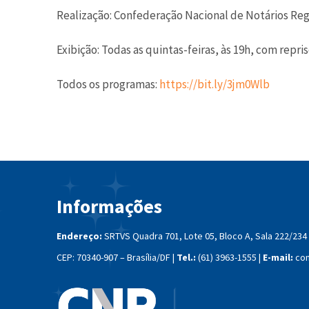
Realização: Confederação Nacional de Notários Re
Exibição: Todas as quintas-feiras, às 19h, com repri
Todos os programas:
https://bit.ly/3jm0Wlb
Informações
Endereço:
SRTVS Quadra 701, Lote 05, Bloco A, Sala 222/234
CEP: 70340-907 – Brasília/DF |
Tel.:
(61) 3963-1555 |
E-mail:
con