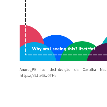
AnoregPB faz distribuição da Cartilha Nac
https://ift.tt/G8v0THz